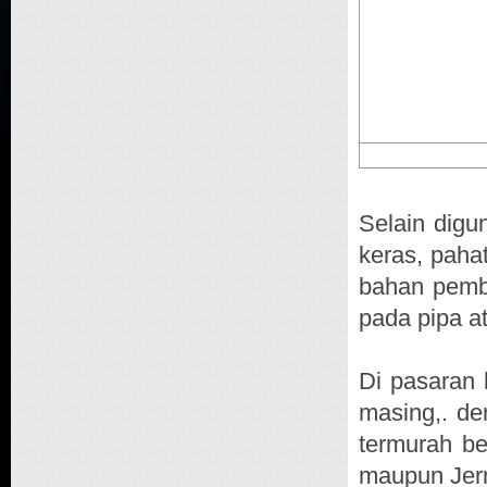
Selain digu
keras, paha
bahan pembu
pada pipa a
Di pasaran 
masing,. de
termurah be
maupun Jer