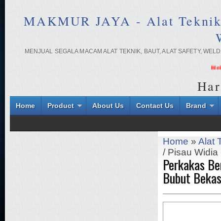
MAKMUR JAYA - Alat Teknik On
MENJUAL SEGALA MACAM ALAT TEKNIK, BAUT, ALAT SAFETY, WE
Melaya
Har
Home
Product
About Us
Contact Us
Brand
Home
»
Alat 
/ Pisau Widia
Perkakas Ben
Bubut Bekas