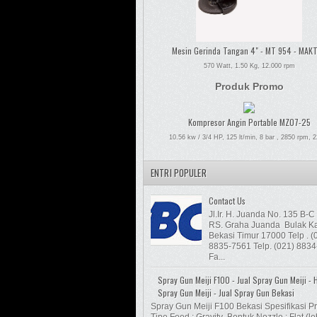
Mesin Gerinda Tangan 4" - MT 954 - MAK
570 Watt, 1.50 Kg, 12.000 rpm
Produk Promo
Kompresor Angin Portable MZ07-25
10.56 kw / 3/4 HP, 125 lt/min, 8 bar , 2850 rpm, 
ENTRI POPULER
Contact Us
Jl.Ir. H. Juanda No. 135 B
RS. Graha Juanda Bulak Ka
Bekasi Timur 17000 Telp . (
8835-7561 Telp. (021) 883
Fa...
Spray Gun Meiji F100 - Jual Spray Gun Meiji - 
Spray Gun Meiji - Jual Spray Gun Bekasi
Spray Gun Meiji F100 Bekasi Spesifikasi Pr
Tipe Feed : Gravity Bentuk Nozzle : Flat (le