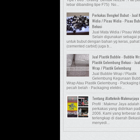
lebar dibanding tipe F75) No...
Perkakas Bengkel Bubut - Jual 
Widia / Pisau Widia - Pisau Bub
Bekasi
Jual Mata Widia / Pisau Wid
Selain digunakan sebagai 
untuk bubut dengan bahan yg keras, pahat
(cemented carbid) juga b...
Jual Plastik Bubble - Bubble Wr
Plastik Gelembung Bekasi - Jua
Wrap / Plastik Gelembung
Jual Bubble Wrap / Plastik
Gelembung Kegunaan Bubb
Wrap Atau Plastik Gelembung - Packaging
pecah belah - Packaging elektro...
Tentang Alatteknik-Makmurjaya
Profil : Makmur Jaya adalah
perkakas yang didirikan pa
2006. Kami yang terbesar d
terlengkap di daerah Bekasi
menyedi...