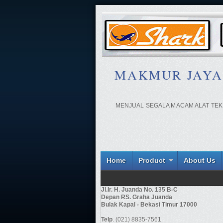
MAKMUR JAYA - A
MENJUAL SEGALA MACAM ALAT TEKN
Home
Product
About Us
Jl.Ir. H. Juanda No. 135 B-C
Depan RS. Graha Juanda
Bulak Kapal - Bekasi Timur 17000
Telp
. (021) 8835-7561