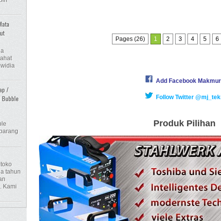
Mata
ut
Pages (26)
1
2
3
4
5
6
ia
pahat
 widia
Add Facebook Makmur
ap /
Follow Twitter @mj_tek
l Bubble
Produk Pilihan
le
 barang
 toko
da tahun
an
. Kami