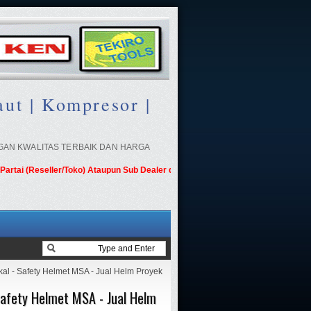
ut | Kompresor |
NGAN KWALITAS TERBAIK DAN HARGA
 (Reseller/Toko) Ataupun Sub Dealer di Berbagai Kota
l - Safety Helmet MSA - Jual Helm Proyek
Safety Helmet MSA - Jual Helm