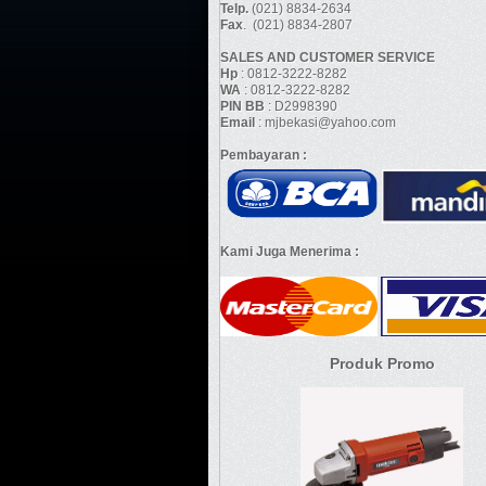
Telp.
(021) 8834-2634
Fax
. (021) 8834-2807
SALES AND CUSTOMER SERVICE
Hp
: 0812-3222-8282
WA
: 0812-3222-8282
PIN BB
: D2998390
Email
: mjbekasi@yahoo.com
Pembayaran :
Kami Juga Menerima :
Produk Promo