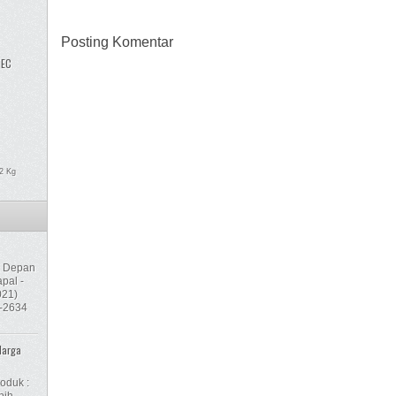
Posting Komentar
TEC
22 Kg
-C Depan
pal -
021)
4-2634
Harga
oduk :
bih