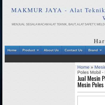
MAKMUR JAYA - Alat Teknik On
MENJUAL SEGALA MACAM ALAT TEKNIK, BAUT, ALAT SAFETY, WE
Har
Home
Product
About Us
Contact Us
Brand
Home
»
Mesi
Poles Mobil 
Jual Mesin P
Mesin Poles