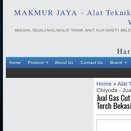
MAKMUR JAYA - Alat Teknik On
MENJUAL SEGALA MACAM ALAT TEKNIK, BAUT, ALAT SAFETY, WE
Har
Home
Product
About Us
Contact Us
Brand
Home
»
Alat 
Chiyoda - Jua
Jual Gas Cut
Torch Bekas