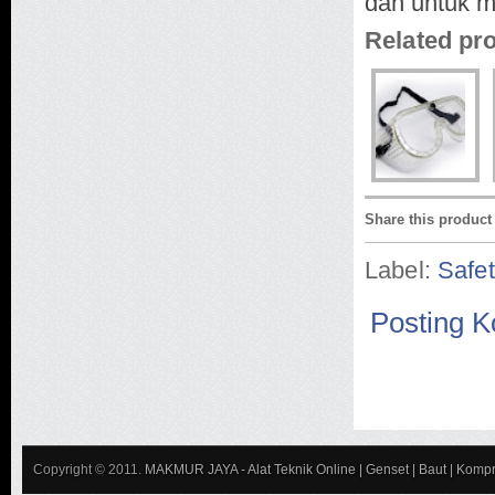
dan untuk m
Related pr
Share this product
Label:
Safe
Posting 
Copyright © 2011.
MAKMUR JAYA - Alat Teknik Online | Genset | Baut | Kompr