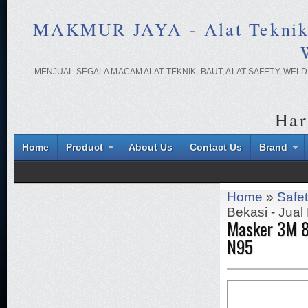
MAKMUR JAYA - Alat Teknik On
MENJUAL SEGALA MACAM ALAT TEKNIK, BAUT, ALAT SAFETY, WE
Har
Home
Product
About Us
Contact Us
Brand
Home
»
Safe
Bekasi - Jua
Masker 3M 8
N95