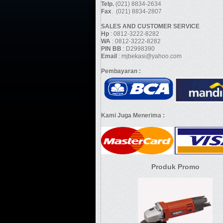
Telp.
(021) 8834-2634
Fax
. (021) 8834-2807
SALES AND CUSTOMER SERVICE
Hp
: 0812-3222-8282
WA
: 0812-3222-8282
PIN BB
: D2998390
Email
: mjbekasi@yahoo.com
Pembayaran :
Kami Juga Menerima :
Produk Promo