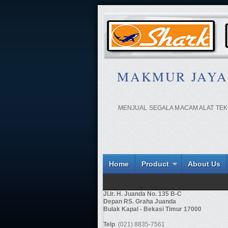
MAKMUR JAYA - A
MENJUAL SEGALA MACAM ALAT TEKN
Home
Product
About Us
Jl.Ir. H. Juanda No. 135 B-C
Depan RS. Graha Juanda
Bulak Kapal - Bekasi Timur 17000
Telp
. (021) 8835-7561