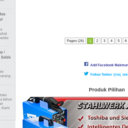
Mata
ut
ia
pahat
 widia
Pages (26)
1
2
3
4
5
6
ap /
l Bubble
Add Facebook Makmur
le
Follow Twitter @mj_tek
 barang
Produk Pilihan
 toko
da tahun
an
. Kami