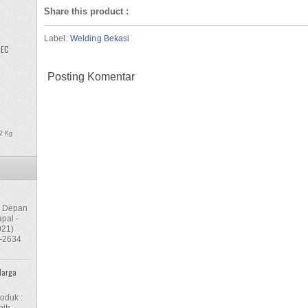
Share this product
:
Label:
Welding Bekasi
TEC
Posting Komentar
22 Kg
-C Depan
pal -
021)
4-2634
Harga
oduk :
bih