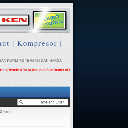
ut | Kompresor |
NGAN KWALITAS TERBAIK DAN HARGA
eseller/Toko) Ataupun Sub Dealer di Berbagai Kota
t 2,4mm