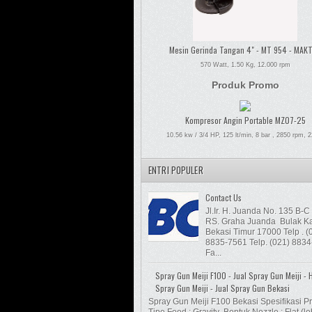
Mesin Gerinda Tangan 4" - MT 954 - MAK
570 Watt, 1.50 Kg, 12.000 rpm
Produk Promo
Kompresor Angin Portable MZ07-25
10.56 kw / 3/4 HP, 125 lt/min, 8 bar , 2850 rpm, 
ENTRI POPULER
Contact Us
Jl.Ir. H. Juanda No. 135 B
RS. Graha Juanda Bulak Ka
Bekasi Timur 17000 Telp . (
8835-7561 Telp. (021) 883
Fa...
Spray Gun Meiji F100 - Jual Spray Gun Meiji - 
Spray Gun Meiji - Jual Spray Gun Bekasi
Spray Gun Meiji F100 Bekasi Spesifikasi Pr
Tipe Feed : Gravity Bentuk Nozzle : Flat (le