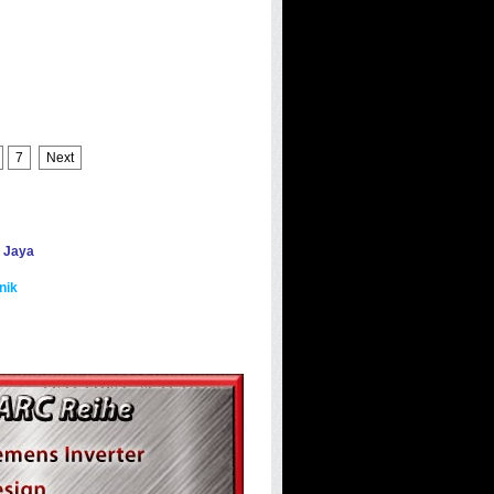
7
Next
 Jaya
nik