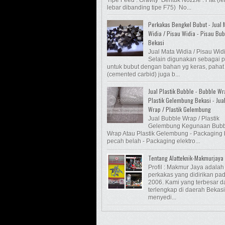
lebar dibanding tipe F75) No...
Perkakas Bengkel Bubut - Jual 
Widia / Pisau Widia - Pisau Bub
Bekasi
Jual Mata Widia / Pisau Wid
Selain digunakan sebagai 
untuk bubut dengan bahan yg keras, pahat
(cemented carbid) juga b...
Jual Plastik Bubble - Bubble Wr
Plastik Gelembung Bekasi - Jua
Wrap / Plastik Gelembung
Jual Bubble Wrap / Plastik
Gelembung Kegunaan Bubb
Wrap Atau Plastik Gelembung - Packaging
pecah belah - Packaging elektro...
Tentang Alatteknik-Makmurjaya
Profil : Makmur Jaya adalah
perkakas yang didirikan pa
2006. Kami yang terbesar d
terlengkap di daerah Bekasi
menyedi...